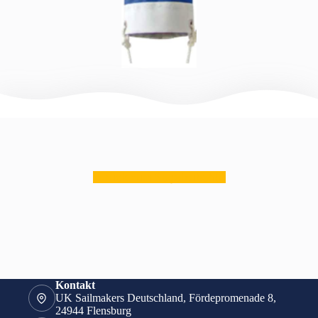
zurück zum Segelzubehör
Kontakt
UK Sailmakers Deutschland, Fördepromenade 8,
24944 Flensburg