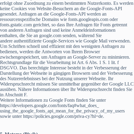
erfolgt ohne Zuordnung zu einem bestimmten Nutzerkonto. Es werden
keine Cookies von Website-Besuchern an die Google-Fonts-API
gesendet. Anfragen an die Google-Fonts-API werden an
ressourcenspezifische Domains wie fonts.googleapis.com oder
fonts.gstatic.com gerichtet, so dass Ihre Anfragen für Fonts getrennt
von anderen Anfragen sind und keine Anmeldeinformationen
enthalten, die Sie an google.com senden, während Sie
andere authentifizierte Google-Services wie Google Mail verwenden.
Um Schriften schnell und effizient mit den wenigsten Anfragen zu
bedienen, werden die Antworten von Ihrem Browser
zwischengespeichert, um Anfragen an Google-Server zu minimieren.
Rechtsgrundlage für die Verarbeitung ist Art. 6 Abs. 1 S. 1 lit. f
DSGVO. Das berechtigte Interesse besteht in der Verbesserung der
Darstellung der Webseite in gängigen Browsern und der Verbesserung
des Nutzererlebnisses bei der Nutzung unserer Webseite. Ihr
Widerspruchsrecht müssen Sie unmittelbar gegenüber der Google LLC
ausüben. Nähere Informationen über Ihr Widerspruchsrecht finden Sie
in Abschnitt F.
Weitere Informationen zu Google Fonts finden Sie unter
https://developers.google.com/fonts/faq#what_does_
using_the_google_fonts_api_mean_for_the_privacy_of_my_users
sowie unter https://policies.google.com/priva-cy?hl=de.