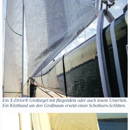
Ein X-Drive® Großsegel mit fliegendem oder auch losem Unterliek.
Ein Klettband um den Großbaum ersetzt einen Schothorn-Schlitten.