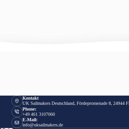
Kontakt
UK Sailmakers Deutschland, Fördepromenade 8, 24944 F
Phone:
+49 461 3107060
E-Mail:
info@uksailmakers.de