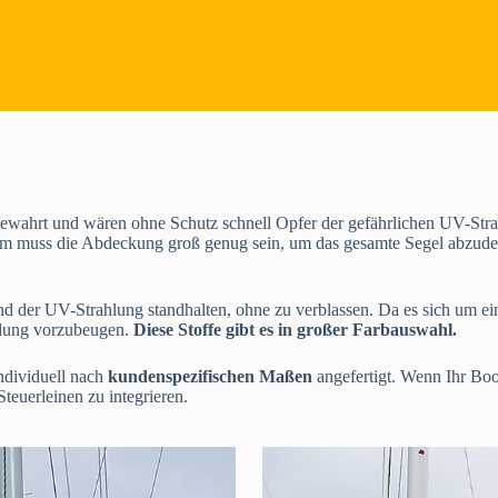
Racing Segel
Multihull Segel
Angebotsanfrage
Service
ahrt und wären ohne Schutz schnell Opfer der gefährlichen UV-Strah
form muss die Abdeckung groß genug sein, um das gesamte Segel abzudec
der UV-Strahlung standhalten, ohne zu verblassen. Da es sich um ein g
ldung vorzubeugen.
Diese Stoffe gibt es in großer Farbauswahl.
ndividuell nach
kundenspezifischen Maßen
angefertigt. Wenn Ihr Boo
teuerleinen zu integrieren.