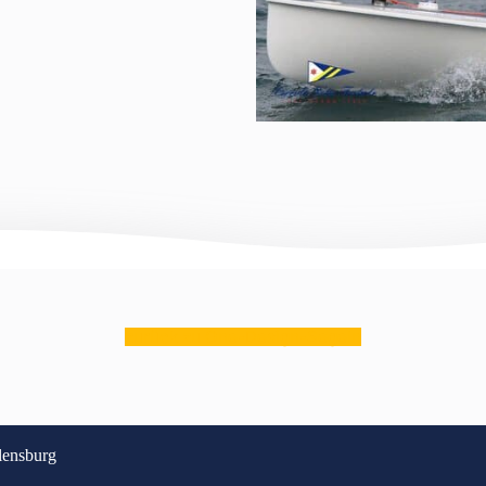
zurück zu One-Design-Segeln
lensburg