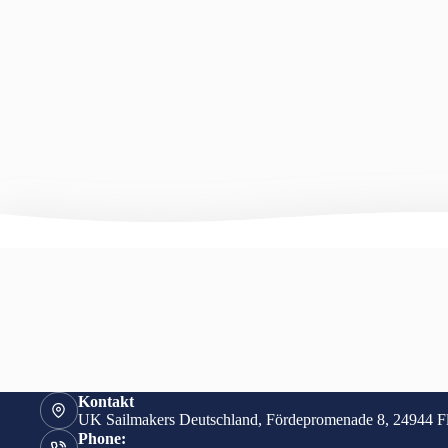
Kontakt
UK Sailmakers Deutschland, Fördepromenade 8, 24944 F
Phone: