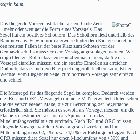
segeln kann.
Das fliegende Vorsegel ist flacher als ein Code Zero
– mehr oder weniger die Form eines Vorsegels. Das
Segel hat ein positives Schothorn. Das Schothorn liegt unterhalb des
Baumniveaus. Es wird normalerweise hinter dem Kiel geschotet; in
den meisten Fällen ist der beste Platz zum Schoten vor der
Genuawinsch. Es muss vor dem Vorstag angeschlagen werden. Wir
empfehlen ein Rollfocksystem von oben nach unten, da Sie das
Vorsegel einrollen müssen, um ein straffes Einrollen zu erreichen.
Dadurch, dass es auf dem Bugspriet eingerollt bleiben kann, ist der
Wechsel vom fliegenden Segel zum normalen Vorsegel sehr einfach
und schnell.
Die Messregel für das fliegende Segel ist komplex. Dadurch werden
die IRC- und ORC-Messregeln um neue Maße erweitert. Unten sehen
Sie die verschiedenen Maße, die zur Berechnung der Segelfläche
erforderlich sind. Sie müssen es sowohl als Vorsegel messen, um die
Fläche zu bestimmen, als auch als Spinnaker, um das
Mittelumfangsverhältnis zu ermitteln. Nach IRC und ORC müssen
fliegende Vorsegel vor dem Vorstag gesetzt werden, und ihr
Mittelumfang muss 62,5 % bzw. 74,9 % der Fußlänge betragen. Nach
ORR müssen diese Segel nur einen Mittelumfang von >50% und