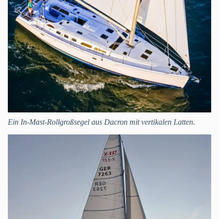
Ein In-Mast-Rollgroßsegel aus Dacron mit vertikalen Latten.